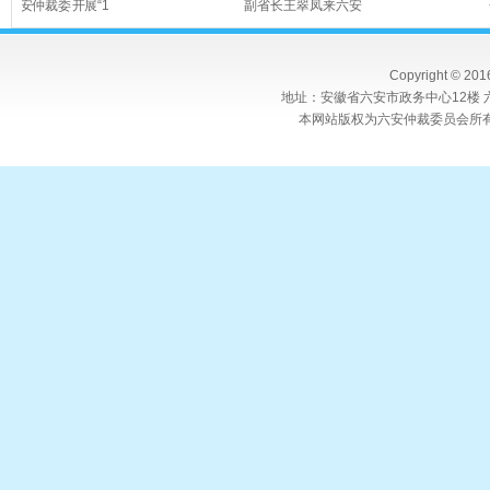
裁委开展“1
副省长王翠凤来六安
全国工
Copyright © 20
地址：安徽省六安市政务中心12楼 六
本网站版权为六安仲裁委员会所